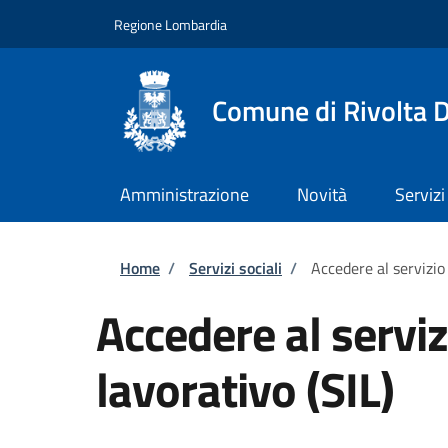
Salta al contenuto principale
Skip to footer content
Regione Lombardia
Comune di Rivolta 
Amministrazione
Novità
Servizi
Briciole di pane
Home
/
Servizi sociali
/
Accedere al servizio
Accedere al servi
lavorativo (SIL)