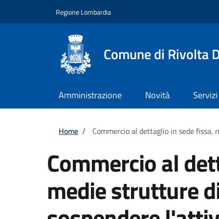
Salta al contenuto principale
Skip to footer content
Regione Lombardia
Comune di Rivolta 
Amministrazione
Novità
Servizi
Briciole di pane
Home
/
Commercio al dettaglio in sede fissa, m
Commercio al dett
medie strutture di
sospendere l'attiv