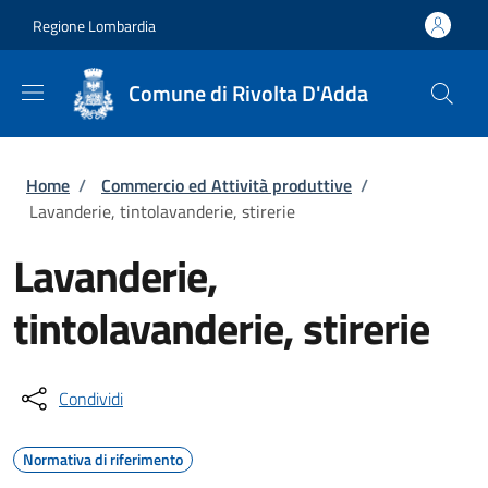
Salta al contenuto principale
Skip to footer content
Regione Lombardia
Comune di Rivolta D'Adda
Briciole di pane
Home
/
Commercio ed Attività produttive
/
Lavanderie, tintolavanderie, stirerie
Lavanderie,
tintolavanderie, stirerie
Condividi
Normativa di riferimento