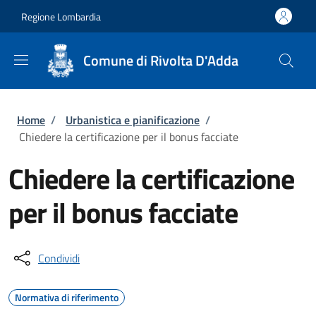
Salta al contenuto principale
Skip to footer content
Regione Lombardia
Comune di Rivolta D'Adda
Briciole di pane
Home
/
Urbanistica e pianificazione
/
Chiedere la certificazione per il bonus facciate
Chiedere la certificazione
per il bonus facciate
Condividi
Normativa di riferimento