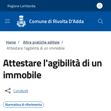
Salta al contenuto principale
Skip to footer content
Regione Lombardia
Comune di Rivolta D'Adda
Briciole di pane
Home
/
Altre pratiche edilizie
/
Attestare l'agibilità di un immobile
Attestare l'agibilità di un
immobile
Condividi
Normativa di riferimento