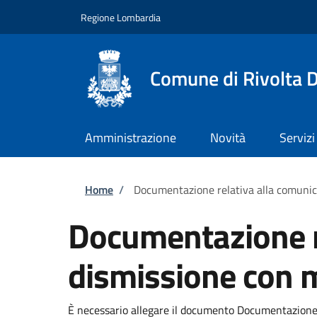
Salta al contenuto principale
Skip to footer content
Regione Lombardia
Comune di Rivolta 
Amministrazione
Novità
Servizi
Briciole di pane
Home
/
Documentazione relativa alla comunic
Documentazione re
dismissione con 
È necessario allegare il documento Documentazione 