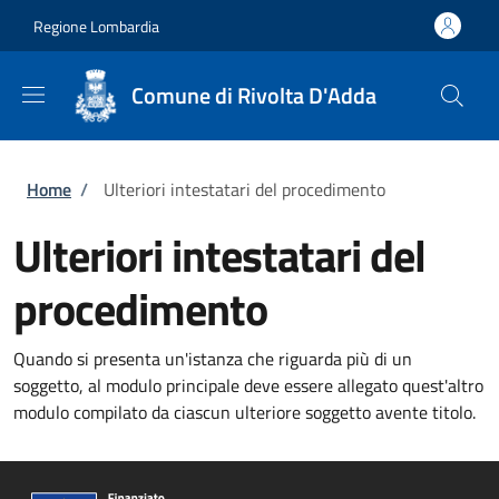
Salta al contenuto principale
Skip to footer content
Regione Lombardia
Comune di Rivolta D'Adda
Briciole di pane
Home
/
Ulteriori intestatari del procedimento
Ulteriori intestatari del
procedimento
Quando si presenta un'istanza che riguarda più di un
soggetto, al modulo principale deve essere allegato quest'altro
modulo compilato da ciascun ulteriore soggetto avente titolo.