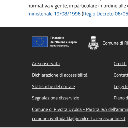
normativa vigente, in particolare in ordine alle 
ministeriale 19/08/1996
(
Regio Decreto 06/05/
Comune di Ri
Footer menu
Area riservata
Crediti
Dichiarazione di accessibilità
Contatt
Statistiche del portale
Leggi l
Segnalazione disservizio
Piano d
Comune di Rivolta D'Adda - Partita IVA dell'amm
comune.rivoltadadda@mailcert.cremasconline.it