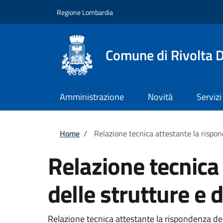
Salta al contenuto principale
Skip to footer content
Regione Lombardia
Comune di Rivolta 
Amministrazione
Novità
Servizi
Briciole di pane
Home
/
Relazione tecnica attestante la rispond
Relazione tecnica 
delle strutture e 
Relazione tecnica attestante la rispondenza dell