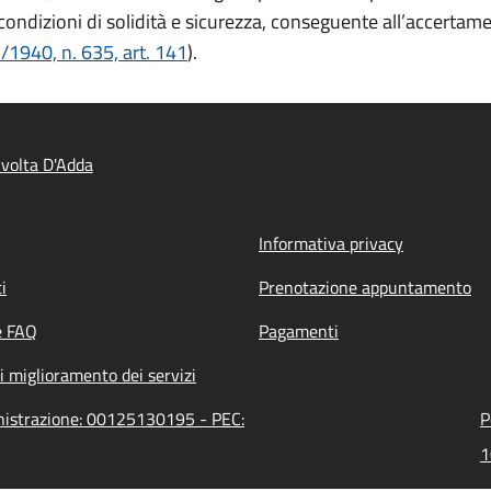
condizioni di solidità e sicurezza, conseguente all’accertamen
1940, n. 635, art. 141
).
volta D'Adda
Informativa privacy
i
Prenotazione appuntamento
e FAQ
Pagamenti
i miglioramento dei servizi
inistrazione: 00125130195 - PEC:
P
1