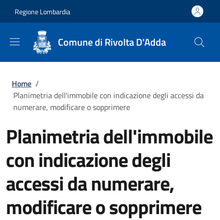
Salta al contenuto principale
Skip to footer content
Regione Lombardia
Comune di Rivolta D'Adda
Briciole di pane
Home
/
Planimetria dell'immobile con indicazione degli accessi da
numerare, modificare o sopprimere
Planimetria dell'immobile
con indicazione degli
accessi da numerare,
modificare o sopprimere