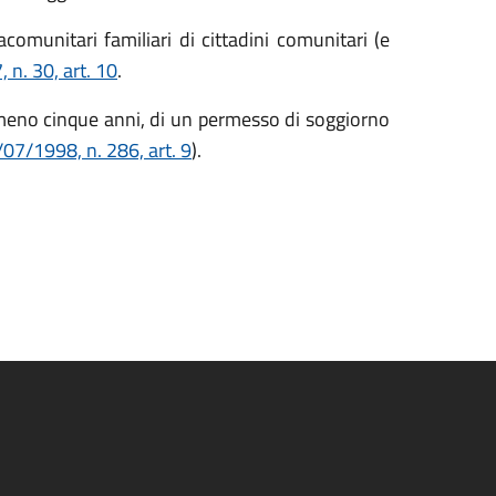
acomunitari familiari di cittadini comunitari (e
 n. 30, art. 10
.
lmeno cinque anni, di un permesso di soggiorno
/07/1998, n. 286, art. 9
).