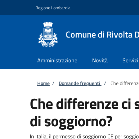
Salta al contenuto principale
Skip to footer content
Regione Lombardia
Comune di Rivolta 
Amministrazione
Novità
Servizi
Briciole di pane
Home
/
Domande frequenti
/
Che differenz
Che differenze ci
di soggiorno?
In Italia, il permesso di soggiorno CE per soggior