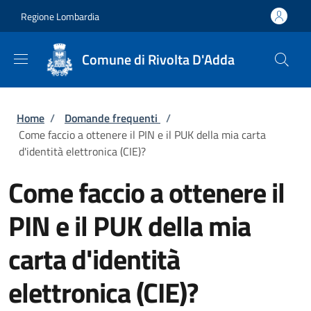
Salta al contenuto principale
Skip to footer content
Regione Lombardia
Comune di Rivolta D'Adda
Briciole di pane
Home
/
Domande frequenti
/
Come faccio a ottenere il PIN e il PUK della mia carta
d'identità elettronica (CIE)?
Come faccio a ottenere il
PIN e il PUK della mia
carta d'identità
elettronica (CIE)?