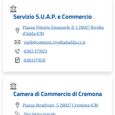
Servizio S.U.A.P. e Commercio
Piazza Vittorio Emanuele II, 1 26027 Rivolta
d'Adda (CR)
vigili@comune.rivoltadadda.cr.it
0363 377025
0363377031
Camera di Commercio di Cremona
Piazza Stradivari, 5 26027 Cremona (CR)
Sito Istituzionale