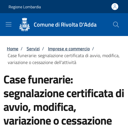
Salta al contenuto principale
Skip to footer content
Regione Lombardia
Comune di Rivolta D'Adda
Briciole di pane
Home
/
Servizi
/
Imprese e commercio
/
Case funerarie: segnalazione certificata di avvio, modifica,
variazione o cessazione dell'attività
Case funerarie:
segnalazione certificata di
avvio, modifica,
variazione o cessazione