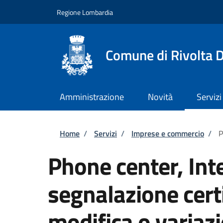
Salta al contenuto principale
Skip to footer content
Regione Lombardia
Comune di Rivolta 
Amministrazione
Novità
Servizi
Briciole di pane
Home
/
Servizi
/
Imprese e commercio
/
P
Phone center, Inte
segnalazione certi
modifica o variazi