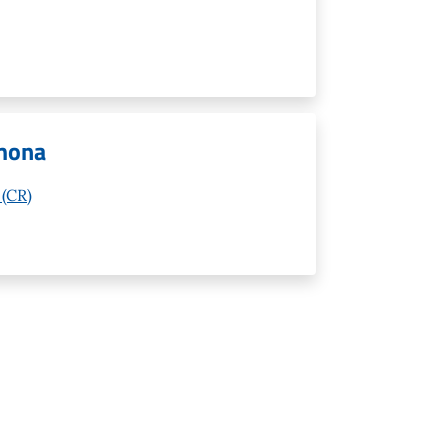
mona
 (CR)