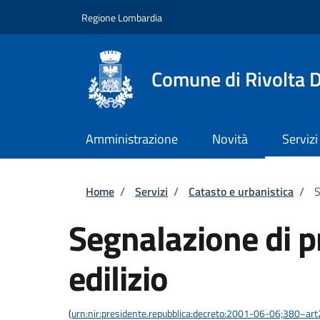
Salta al contenuto principale
Skip to footer content
Regione Lombardia
Comune di Rivolta 
Amministrazione
Novità
Servizi
Briciole di pane
Home
/
Servizi
/
Catasto e urbanistica
/
S
Segnalazione di 
edilizio
(
urn:nir:presidente.repubblica:decreto:2001-06-06;380~ar