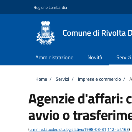
Salta al contenuto principale
Skip to footer content
Regione Lombardia
Comune di Rivolta 
Amministrazione
Novità
Servizi
Briciole di pane
Home
/
Servizi
/
Imprese e commercio
/
A
Agenzie d'affari:
avvio o trasferime
(
urn:nir:stato:decreto.legislativo:1998-03-31;112~art163
)