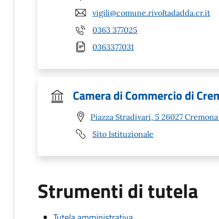
vigili@comune.rivoltadadda.cr.it
0363 377025
0363377031
Camera di Commercio di Cre
Piazza Stradivari, 5 26027 Cremona
Sito Istituzionale
Strumenti di tutela
Tutela amministrativa