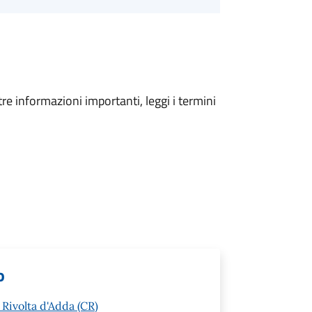
tre informazioni importanti, leggi i termini
o
 Rivolta d'Adda (CR)