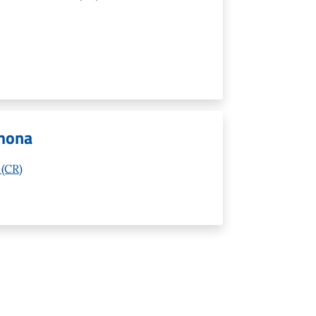
mona
 (CR)