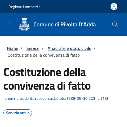
Salta al contenuto principale
Skip to footer content
Regione Lombardia
Comune di Rivolta D'Adda
Briciole di pane
Home
/
Servizi
/
Anagrafe e stato civile
/
Costituzione della convivenza di fatto
Costituzione della
convivenza di fatto
(
urn:nir:presidente.repubblica:decreto:1989-05-30;223~art13
)
Servizio attivo