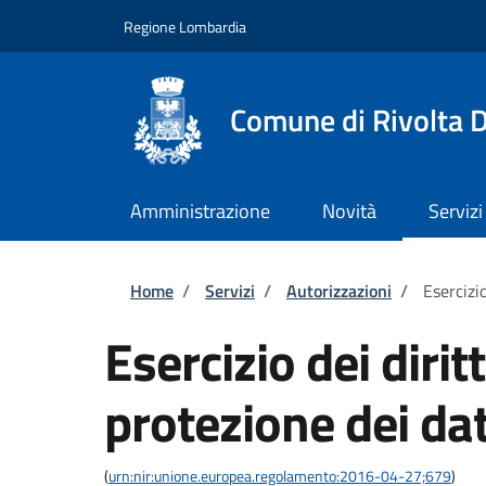
Salta al contenuto principale
Skip to footer content
Regione Lombardia
Comune di Rivolta 
Amministrazione
Novità
Servizi
Briciole di pane
Home
/
Servizi
/
Autorizzazioni
/
Esercizio
Esercizio dei dirit
protezione dei dat
(
urn:nir:unione.europea.regolamento:2016-04-27;679
)