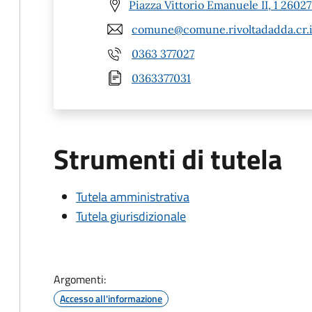
Piazza Vittorio Emanuele II, 1 26027
comune@comune.rivoltadadda.cr.i
0363 377027
0363377031
Strumenti di tutela
Tutela amministrativa
Tutela giurisdizionale
Argomenti:
Accesso all'informazione