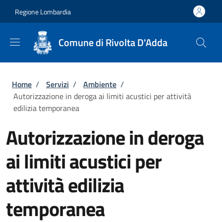
Salta al contenuto principale
Skip to footer content
Regione Lombardia
Comune di Rivolta D'Adda
Briciole di pane
Home
/
Servizi
/
Ambiente
/
Autorizzazione in deroga ai limiti acustici per attività
edilizia temporanea
Autorizzazione in deroga
ai limiti acustici per
attività edilizia
temporanea