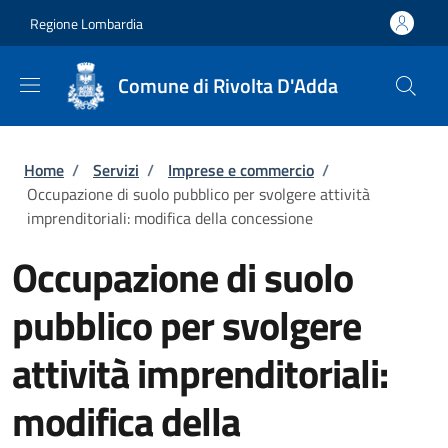
Salta al contenuto principale
Skip to footer content
Regione Lombardia
Comune di Rivolta D'Adda
Briciole di pane
Home
/
Servizi
/
Imprese e commercio
/
Occupazione di suolo pubblico per svolgere attività
imprenditoriali: modifica della concessione
Occupazione di suolo
pubblico per svolgere
attività imprenditoriali:
modifica della