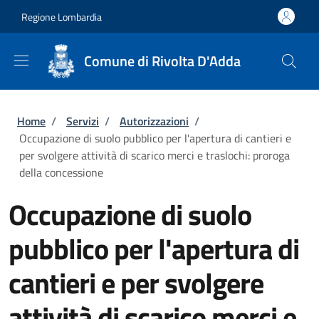
Salta al contenuto principale
Skip to footer content
Regione Lombardia
Comune di Rivolta D'Adda
Briciole di pane
Home
/
Servizi
/
Autorizzazioni
/
Occupazione di suolo pubblico per l'apertura di cantieri e
per svolgere attività di scarico merci e traslochi: proroga
della concessione
Occupazione di suolo
pubblico per l'apertura di
cantieri e per svolgere
attività di scarico merci e