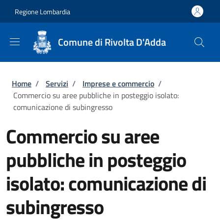
Salta al contenuto principale
Skip to footer content
Regione Lombardia
Comune di Rivolta D'Adda
Briciole di pane
Home
/
Servizi
/
Imprese e commercio
/
Commercio su aree pubbliche in posteggio isolato:
comunicazione di subingresso
Commercio su aree
pubbliche in posteggio
isolato: comunicazione di
subingresso