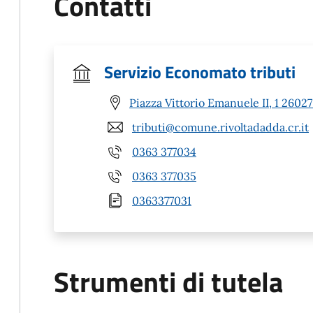
Contatti
Servizio Economato tributi
Piazza Vittorio Emanuele II, 1 26027
tributi@comune.rivoltadadda.cr.it
0363 377034
0363 377035
0363377031
Strumenti di tutela