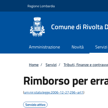
Salta al contenuto principale
Skip to footer content
Regione Lombardia
Comune di Rivolta 
Amministrazione
Novità
Servizi
Briciole di pane
Home
/
Servizi
/
Tributi, finanze e contravv
Rimborso per err
(
urn:nir:stato:legge:2006-12-27;296~art1
)
Servizio attivo