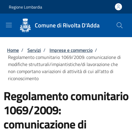
Salta al contenuto principale
Skip to footer content
Regione Lombardia
Comune di Rivolta D'Adda
Briciole di pane
Home
/
Servizi
/
Imprese e commercio
/
Regolamento comunitario 1069/2009: comunicazione di
modifiche strutturali/impiantistiche/di lavorazione che
non comportano variazioni di attività di cui all'atto di
riconoscimento
Regolamento comunitario
1069/2009:
comunicazione di