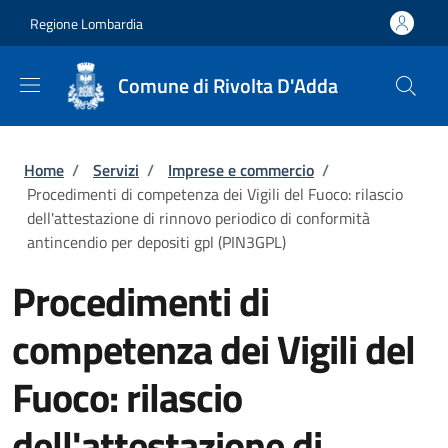
Salta al contenuto principale
Skip to footer content
Regione Lombardia
Comune di Rivolta D'Adda
Briciole di pane
Home
/
Servizi
/
Imprese e commercio
/
Procedimenti di competenza dei Vigili del Fuoco: rilascio
dell'attestazione di rinnovo periodico di conformità
antincendio per depositi gpl (PIN3GPL)
Procedimenti di
competenza dei Vigili del
Fuoco: rilascio
dell'attestazione di