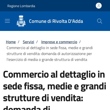
Salta al contenuto principale
Skip to footer content
Regione Lombardia
Comune di Rivolta D'Adda
Briciole di pane
Home
/
Servizi
/
Imprese e commercio
/
Commercio al dettaglio in sede fissa, medie e grandi
strutture di vendita: domanda di autorizzazione per
l'esercizio di media o grande struttura di vendita
Commercio al dettaglio in
sede fissa, medie e grandi
strutture di vendita:
domanda di