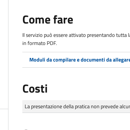
Come fare
Il servizio può essere attivato presentando tutta
in formato PDF.
Moduli da compilare e documenti da allegar
Costi
Tipo di pagamento
Importo
La presentazione della pratica non prevede al