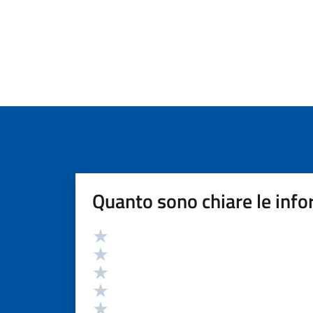
Quanto sono chiare le info
Valutazione
Valuta 5 stelle su 5
Valuta 4 stelle su 5
Valuta 3 stelle su 5
Valuta 2 stelle su 5
Valuta 1 stelle su 5