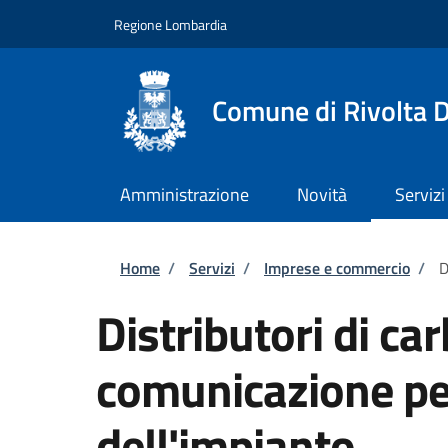
Salta al contenuto principale
Skip to footer content
Regione Lombardia
Comune di Rivolta 
Amministrazione
Novità
Servizi
Briciole di pane
Home
/
Servizi
/
Imprese e commercio
/
D
Distributori di ca
comunicazione per
dell'impianto