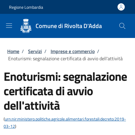
Salta al contenuto principale
Skip to footer content
Regione Lombardia
Comune di Rivolta D'Adda
Briciole di pane
Home
/
Servizi
/
Imprese e commercio
/
Enoturismi: segnalazione certificata di avvio dell'attività
Enoturismi: segnalazione
certificata di avvio
dell'attività
(
urn:nir:ministero.politiche.agricole.alimentari.forestali:decreto:2019-
03-12
)