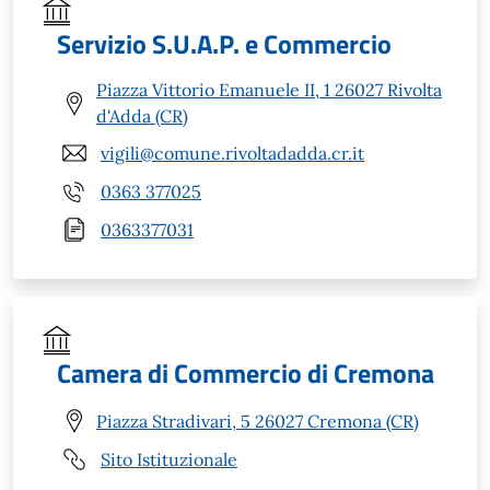
Servizio S.U.A.P. e Commercio
Piazza Vittorio Emanuele II, 1 26027 Rivolta
d'Adda (CR)
vigili@comune.rivoltadadda.cr.it
0363 377025
0363377031
Camera di Commercio di Cremona
Piazza Stradivari, 5 26027 Cremona (CR)
Sito Istituzionale