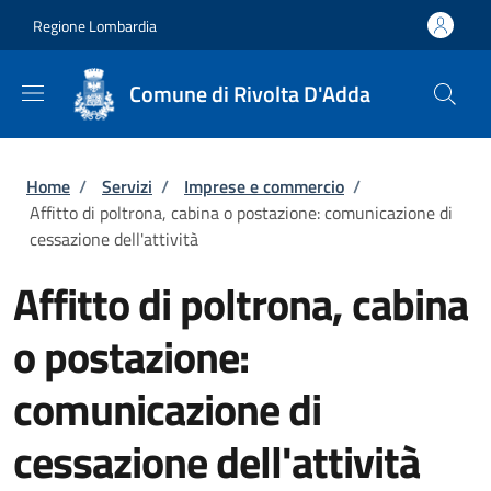
Salta al contenuto principale
Skip to footer content
Regione Lombardia
Comune di Rivolta D'Adda
Briciole di pane
Home
/
Servizi
/
Imprese e commercio
/
Affitto di poltrona, cabina o postazione: comunicazione di
cessazione dell'attività
Affitto di poltrona, cabina
o postazione:
comunicazione di
cessazione dell'attività