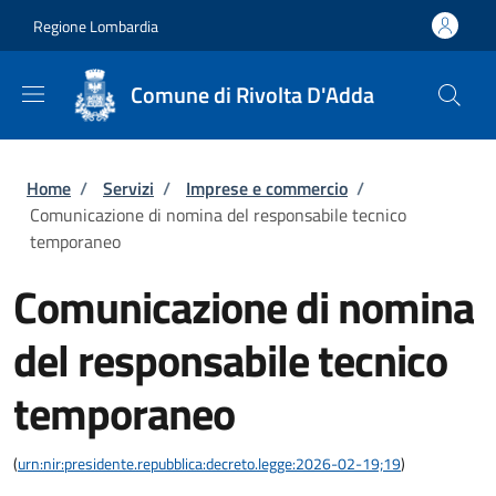
Salta al contenuto principale
Skip to footer content
Regione Lombardia
Comune di Rivolta D'Adda
Briciole di pane
Home
/
Servizi
/
Imprese e commercio
/
Comunicazione di nomina del responsabile tecnico
temporaneo
Comunicazione di nomina
del responsabile tecnico
temporaneo
(
urn:nir:presidente.repubblica:decreto.legge:2026-02-19;19
)