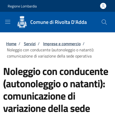
Salta al contenuto principale
Skip to footer content
Regione Lombardia
Comune di Rivolta D'Adda
Briciole di pane
Home
/
Servizi
/
Imprese e commercio
/
Noleggio con conducente (autonoleggio o natanti):
comunicazione di variazione della sede operativa
Noleggio con conducente
(autonoleggio o natanti):
comunicazione di
variazione della sede