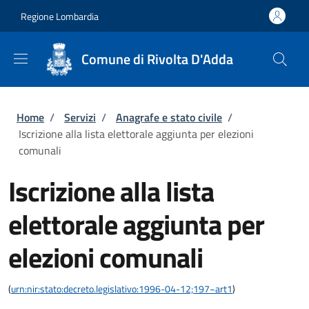
Salta al contenuto principale
Skip to footer content
Regione Lombardia
Comune di Rivolta D'Adda
Briciole di pane
Home
/
Servizi
/
Anagrafe e stato civile
/
Iscrizione alla lista elettorale aggiunta per elezioni
comunali
Iscrizione alla lista
elettorale aggiunta per
elezioni comunali
(
urn:nir:stato:decreto.legislativo:1996-04-12;197~art1
)