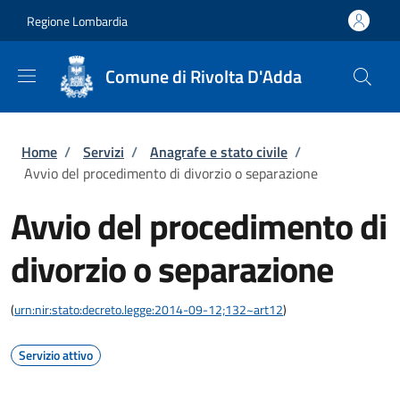
Salta al contenuto principale
Skip to footer content
Regione Lombardia
Comune di Rivolta D'Adda
Briciole di pane
Home
/
Servizi
/
Anagrafe e stato civile
/
Avvio del procedimento di divorzio o separazione
Avvio del procedimento di
divorzio o separazione
(
urn:nir:stato:decreto.legge:2014-09-12;132~art12
)
Servizio attivo