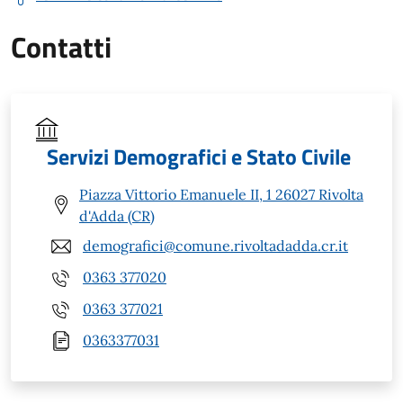
Contatti
Servizi Demografici e Stato Civile
Piazza Vittorio Emanuele II, 1 26027 Rivolta
d'Adda (CR)
demografici@comune.rivoltadadda.cr.it
0363 377020
0363 377021
0363377031