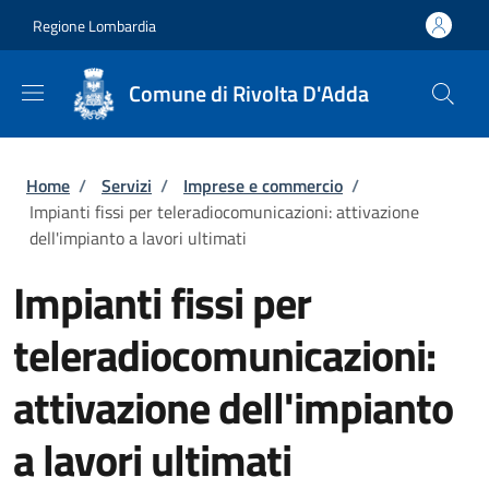
Salta al contenuto principale
Skip to footer content
Regione Lombardia
Comune di Rivolta D'Adda
Briciole di pane
Home
/
Servizi
/
Imprese e commercio
/
Impianti fissi per teleradiocomunicazioni: attivazione
dell'impianto a lavori ultimati
Impianti fissi per
teleradiocomunicazioni:
attivazione dell'impianto
a lavori ultimati