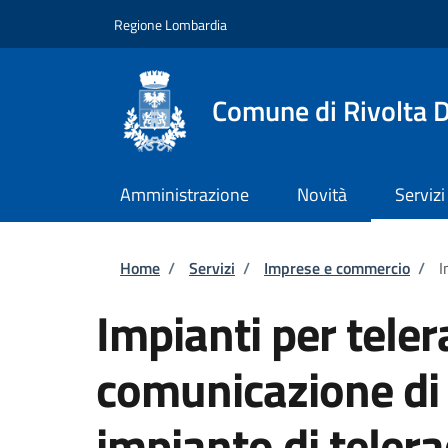
Salta al contenuto principale
Skip to footer content
Regione Lombardia
Comune di Rivolta 
Amministrazione
Novità
Servizi
Briciole di pane
Home
/
Servizi
/
Imprese e commercio
/
I
Impianti per tele
comunicazione di 
impianto di tele