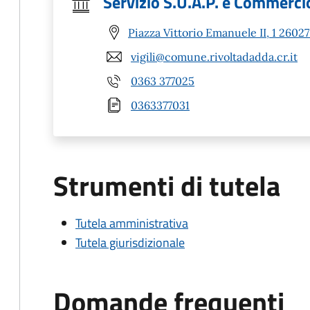
Servizio S.U.A.P. e Commerci
Piazza Vittorio Emanuele II, 1 26027
vigili@comune.rivoltadadda.cr.it
0363 377025
0363377031
Strumenti di tutela
Tutela amministrativa
Tutela giurisdizionale
Domande frequenti