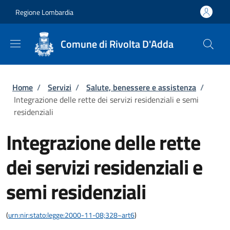
Salta al contenuto principale
Skip to footer content
Regione Lombardia
Comune di Rivolta D'Adda
Briciole di pane
Home
/
Servizi
/
Salute, benessere e assistenza
/
Integrazione delle rette dei servizi residenziali e semi
residenziali
Integrazione delle rette
dei servizi residenziali e
semi residenziali
(
urn:nir:stato:legge:2000-11-08;328~art6
)