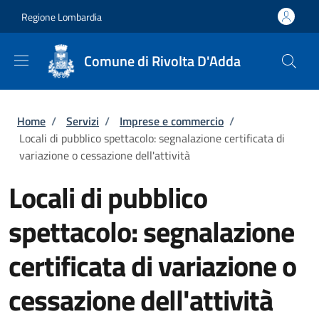
Salta al contenuto principale
Skip to footer content
Regione Lombardia
Comune di Rivolta D'Adda
Briciole di pane
Home
/
Servizi
/
Imprese e commercio
/
Locali di pubblico spettacolo: segnalazione certificata di
variazione o cessazione dell'attività
Locali di pubblico
spettacolo: segnalazione
certificata di variazione o
cessazione dell'attività