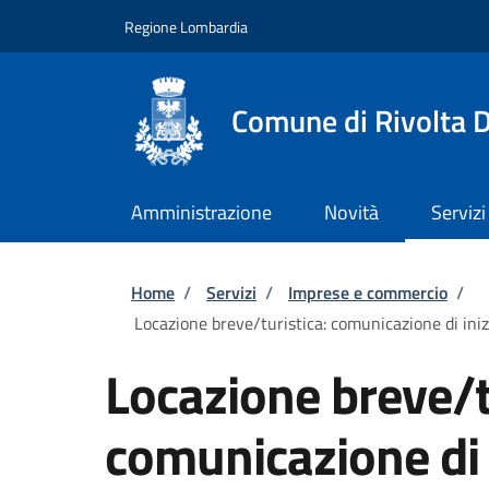
Salta al contenuto principale
Skip to footer content
Regione Lombardia
Comune di Rivolta 
Amministrazione
Novità
Servizi
Briciole di pane
Home
/
Servizi
/
Imprese e commercio
/
Locazione breve/turistica: comunicazione di iniz
Locazione breve/t
comunicazione di i