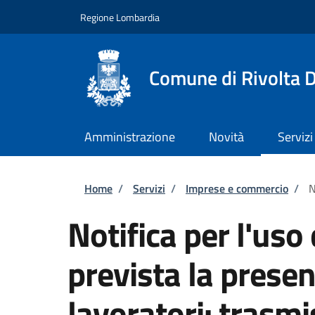
Salta al contenuto principale
Skip to footer content
Regione Lombardia
Comune di Rivolta 
Amministrazione
Novità
Servizi
Briciole di pane
Home
/
Servizi
/
Imprese e commercio
/
N
Notifica per l'uso 
prevista la presenz
lavoratori: trasmi