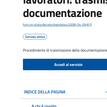
documentazione
(
urn:nir:stato:decreto.legislativo:2008-04-09;81
)
Servizio attivo
Procedimento di trasmissione della documentazion
Accedi al servizio
INDICE DELLA PAGINA
A chi è rivolto