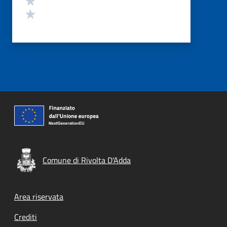
Valuta 1 stelle su 5
Comune di Rivolta D'Adda
Footer menu
Area riservata
Crediti