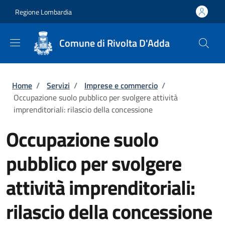
Salta al contenuto principale
Skip to footer content
Regione Lombardia
Comune di Rivolta D'Adda
Briciole di pane
Home
/
Servizi
/
Imprese e commercio
/
Occupazione suolo pubblico per svolgere attività
imprenditoriali: rilascio della concessione
Occupazione suolo
pubblico per svolgere
attività imprenditoriali:
rilascio della concessione