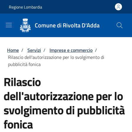
Salta al contenuto principale
Skip to footer content
Regione Lombardia
Comune di Rivolta D'Adda
Briciole di pane
Home
/
Servizi
/
Imprese e commercio
/
Rilascio dell'autorizzazione per lo svolgimento di
pubblicità fonica
Rilascio
dell'autorizzazione per lo
svolgimento di pubblicità
fonica