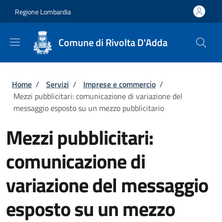
Salta al contenuto principale
Skip to footer content
Regione Lombardia
Comune di Rivolta D'Adda
Briciole di pane
Home
/
Servizi
/
Imprese e commercio
/
Mezzi pubblicitari: comunicazione di variazione del
messaggio esposto su un mezzo pubblicitario
Mezzi pubblicitari:
comunicazione di
variazione del messaggio
esposto su un mezzo