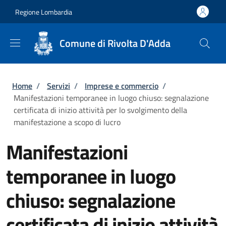
Salta al contenuto principale
Skip to footer content
Regione Lombardia
Comune di Rivolta D'Adda
Briciole di pane
Home
/
Servizi
/
Imprese e commercio
/
Manifestazioni temporanee in luogo chiuso: segnalazione
certificata di inizio attività per lo svolgimento della
manifestazione a scopo di lucro
Manifestazioni
temporanee in luogo
chiuso: segnalazione
certificata di inizio attività