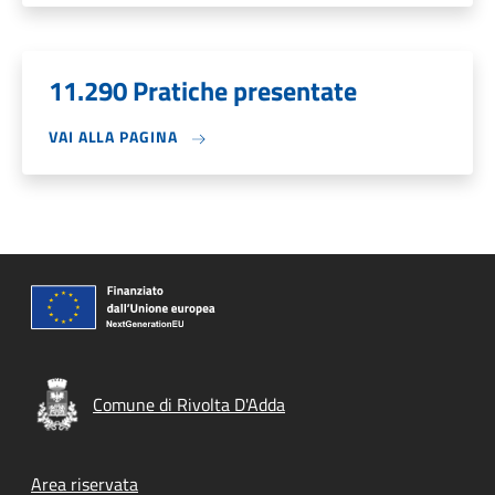
11.290 Pratiche presentate
VAI ALLA PAGINA
Comune di Rivolta D'Adda
Footer menu
Area riservata