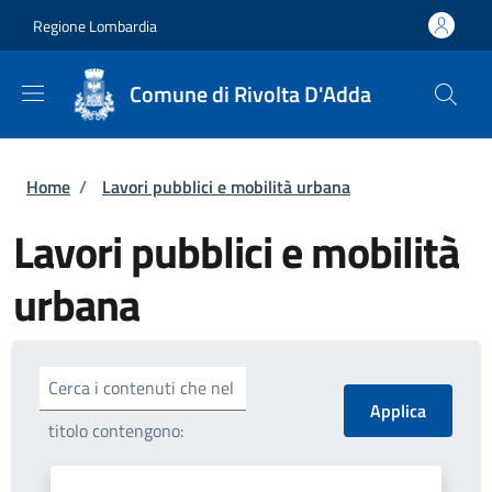
Salta al contenuto principale
Skip to footer content
Regione Lombardia
Comune di Rivolta D'Adda
Briciole di pane
Home
/
Lavori pubblici e mobilità urbana
Lavori pubblici e mobilità
urbana
Cerca i contenuti che nel
titolo contengono: