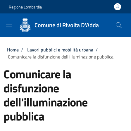
Salta al contenuto principale
Skip to footer content
Regione Lombardia
Comune di Rivolta D'Adda
Briciole di pane
Home
/
Lavori pubblici e mobilità urbana
/
Comunicare la disfunzione dell'illuminazione pubblica
Comunicare la
disfunzione
dell'illuminazione
pubblica