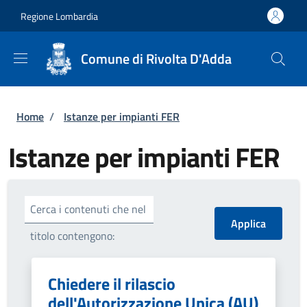
Salta al contenuto principale
Skip to footer content
Regione Lombardia
Comune di Rivolta D'Adda
Briciole di pane
Home
/
Istanze per impianti FER
Istanze per impianti FER
Cerca i contenuti che nel
titolo contengono:
Chiedere il rilascio
dell'Autorizzazione Unica (AU)