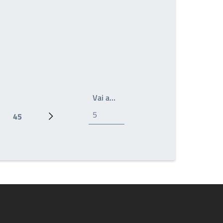
Write the page number you wan
Vai a…
45
Ultima pagina
Prossima pagina