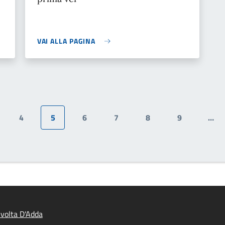
VAI ALLA PAGINA
4
5
6
7
8
9
…
gina
Pagina
Pagina attuale
Pagina
Pagina
Pagina
Pagina
volta D'Adda