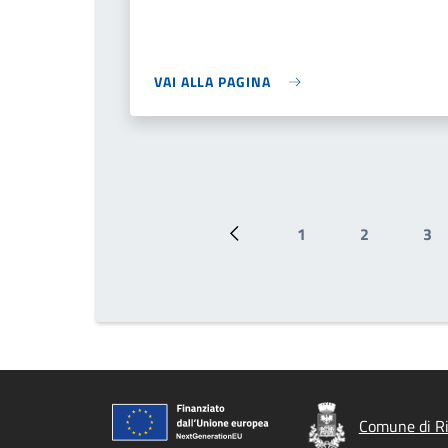
VAI ALLA PAGINA
1
2
3
Pagina precedente
Pagina
Pagina
Pa
Comune di Ri