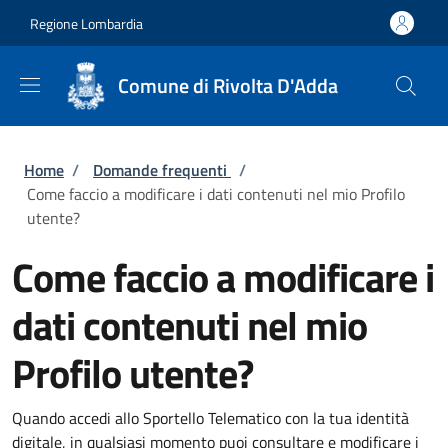
Salta al contenuto principale
Skip to footer content
Regione Lombardia
Comune di Rivolta D'Adda
Briciole di pane
Home
/
Domande frequenti
/
Come faccio a modificare i dati contenuti nel mio Profilo
utente?
Come faccio a modificare i
dati contenuti nel mio
Profilo utente?
Quando accedi allo Sportello Telematico con la tua identità
digitale, in qualsiasi momento puoi consultare e modificare i