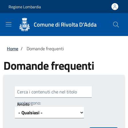
Salta al contenuto principale
Skip to footer content
Regione Lombardia
Comune di Rivolta D'Adda
Briciole di pane
Home
/
Domande frequenti
Domande frequenti
Cerca i contenuti che nel titolo
contengono:
Ambito