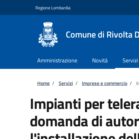
Salta al contenuto principale
Skip to footer content
Regione Lombardia
Comune di Rivolta 
Amministrazione
Novità
Servizi
Briciole di pane
Home
/
Servizi
/
Imprese e commercio
/
I
Impianti per tele
domanda di autor
l'installazione de